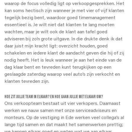
waarop de focus volledig ligt op verkoopgesprekken. Het
kan soms hectisch zijn wanneer je met vier of vijf klanten
tegelijk bezig bent, waardoor goed timemanagement
essentieel is. Je wilt niet dat klanten te lang moeten
wachten, maar je wilt ook de klant aan tafel goed
adviseren bij zo’n grote uitgave. In die drukte denk ik dat
daar juist mijn kracht ligt: overzicht houden, goed
schakelen en iedere klant de aandacht geven die hij of zij
nodig heeft. Het is leuk wanneer je aan het einde van de
dag klaar bent en tevreden kunt terugkijken op een
geslaagde zaterdag waarop veel auto’s zijn verkocht en
klanten tevreden zijn.
HOE ZIT JULLIE TEAM IN ELKAAR? EN HOE GAAN JULLIE MET ELKAAR OM?
Ons verkoopteam bestaat uit vier verkopers. Daarnaast
werken we nauw samen met onze serviceadviseurs en
monteurs. Op de vestiging in Ede werken veel collega’s al
lange tijd samen en dat maakt het samenwerken prettig;
we kennen elkaar goed en weten wat we aan elkaar