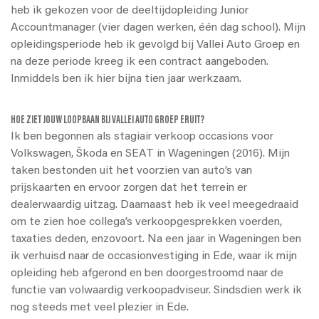
heb ik gekozen voor de deeltijdopleiding Junior
Accountmanager (vier dagen werken, één dag school). Mijn
opleidingsperiode heb ik gevolgd bij Vallei Auto Groep en
na deze periode kreeg ik een contract aangeboden.
Inmiddels ben ik hier bijna tien jaar werkzaam.
HOE ZIET JOUW LOOPBAAN BIJ VALLEI AUTO GROEP ERUIT?
Ik ben begonnen als stagiair verkoop occasions voor
Volkswagen, Škoda en SEAT in Wageningen (2016). Mijn
taken bestonden uit het voorzien van auto’s van
prijskaarten en ervoor zorgen dat het terrein er
dealerwaardig uitzag. Daarnaast heb ik veel meegedraaid
om te zien hoe collega’s verkoopgesprekken voerden,
taxaties deden, enzovoort. Na een jaar in Wageningen ben
ik verhuisd naar de occasionvestiging in Ede, waar ik mijn
opleiding heb afgerond en ben doorgestroomd naar de
functie van volwaardig verkoopadviseur. Sindsdien werk ik
nog steeds met veel plezier in Ede.